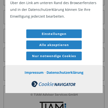
Über den Link am unteren Rand des Browserfensters
und in der Datenschutzerklärung können Sie Ihre
Einwilligung jederzeit bearbeiten.
Datenschutz
Einstellungen
Disclaimer
Alle akzeptieren
RSS-Feeds
Nur notwendige Cookies
Impressum
·
Datenschutzerklärung
Cookie-Einstellungen
© TiAM Advisor Services GmbH