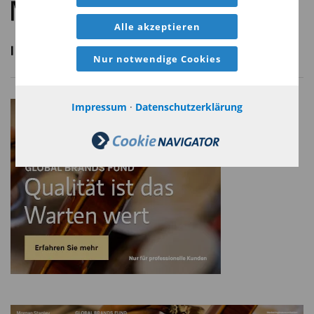
Die auf dieser Website beschriebenen Dienstleistungen sind unter
Alle akzeptieren
Umständen nicht in allen Rechtsgebieten oder für alle Kunden
Nur notwendige Cookies
verfügbar. Weitere Einzelheiten können aus unseren
Nutzungsbedingungen entnommen werden.
Impressum
·
Datenschutzerklärung
©2026 Morgan Stanley. Alle Rechte vorbehalten.
Diesen Beitrag teilen: