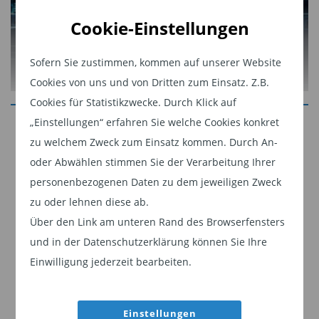
Cookie-Einstellungen
Sofern Sie zustimmen, kommen auf unserer Website
Cookies von uns und von Dritten zum Einsatz. Z.B.
Cookies für Statistikzwecke. Durch Klick auf
Jetzt weiterlesen
„Einstellungen“ erfahren Sie welche Cookies konkret
zu welchem Zweck zum Einsatz kommen. Durch An-
Dieser Inhalt ist für professionelle Anleger
oder Abwählen stimmen Sie der Verarbeitung Ihrer
bestimmt. Mit Klick auf "Weiter" bestätigen
personenbezogenen Daten zu dem jeweiligen Zweck
Dieses Dokument ist ein Marketingdokument.
Sie, dass Sie ein professioneller Anleger sind
zu oder lehnen diese ab.
und stimmen unserer
Datenschutzerklärung
Über den Link am unteren Rand des Browserfensters
Nutzer müssen die Nutzungsbedingungen lesen und akzeptieren, da
zu.
und in der Datenschutzerklärung können Sie Ihre
in diesen bestimmte gesetzliche und regulatorische Auflagen
Einwilligung jederzeit bearbeiten.
enthalten sind, die für die Verbreitung von Informationen zu den
Weiter
Anlageprodukten von Morgan Stanley Investment Management
gelten.
Einstellungen