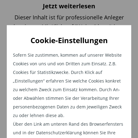
den wunderschönen Räumlichkeiten am
Jetzt weiterlesen
Ballindamm 27 in Hamburg. Neben
Dieser Inhalt ist für professionelle Anleger
inspirierenden Gesprächen, Networking, kühlen
bestimmt. Mit Klick auf "Weiter" bestätigen
Sommergetränken und Häppchen sorgen wir
Sie, dass Sie ein professioneller Anleger sind
auch für anregende Impulse und gute Musik.
Cookie-Einstellungen
und stimmen unserer
Datenschutzerklärung
Das Line-Up für Sie, von uns:
zu.
Sofern Sie zustimmen, kommen auf unserer Website
Cookies von uns und von Dritten zum Einsatz. Z.B.
15:30 Uhr Einlass
Weiter
Cookies für Statistikzwecke. Durch Klick auf
16:00 Uhr Begrüßung
durch Terry Olbrich, Bankhaus
„Einstellungen“ erfahren Sie welche Cookies konkret
DONNER & REUSCHEL
zu welchem Zweck zum Einsatz kommen. Durch An-
16:15 Uhr Impulsvortrag
von Carsten Mumm und
oder Abwählen stimmen Sie der Verarbeitung Ihrer
Nevin Celikel, Bankhaus DONNER & REUSCHEL:
personenbezogenen Daten zu dem jeweiligen Zweck
"Geopolitik und Kryptowährungen - Eine Analyse
zu oder lehnen diese ab.
globaler Machtverschiebungen"
Über den Link am unteren Rand des Browserfensters
16:45 Uhr Break
und in der Datenschutzerklärung können Sie Ihre