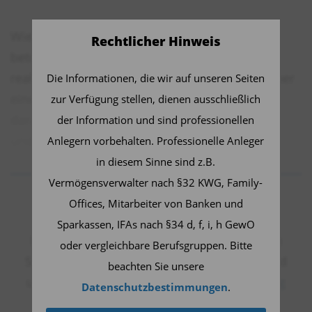
Wie der Energieexperte Jean-Marc Jancovici
Rechtlicher Hinweis
betont, verfügen Unternehmen, die an solche
realen Vermögenswerte gebunden sind, oft über
Die Informationen, die wir auf unseren Seiten
einen längeren Investitionshorizont. Sie sind
zur Verfügung stellen, dienen ausschließlich
darauf ausgelegt, mit Komplexität umzugehen
der Information und sind professionellen
und sich flexibel an veränderte
Anlegern vorbehalten. Professionelle Anleger
makroökoknomische Rahmenbedingungen
in diesem Sinne sind z.B.
anzupassen.
Vermögensverwalter nach §32 KWG, Family-
Jetzt weiterlesen
Offices, Mitarbeiter von Banken und
Zum Beitrag
Dieser Inhalt ist für professionelle Anleger
Sparkassen, IFAs nach §34 d, f, i, h GewO
bestimmt. Mit Klick auf "Weiter" bestätigen
oder vergleichbare Berufsgruppen. Bitte
Diesen Beitrag teilen:
Sie, dass Sie ein professioneller Anleger sind
beachten Sie unsere
und stimmen unserer
Datenschutzerklärung
Datenschutzbestimmungen
.
zu.