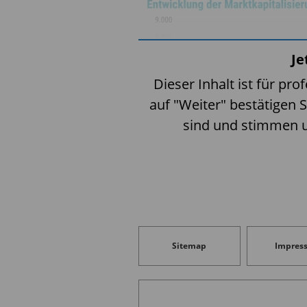
Je
Dieser Inhalt ist für pro
auf "Weiter" bestätigen S
sind und stimmen 
Die Anlageklasse EMD ist i
Sitemap
Impres
USD angewachsen – das si
Länder wie Brasilien, Chin