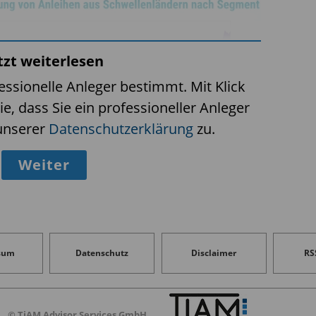
tzt weiterlesen
fessionelle Anleger bestimmt. Mit Klick
ie, dass Sie ein professioneller Anleger
unserer
Datenschutzerklärung
zu.
Weiter
n den letzten zwei Jahrzehnten auf 8 Bio.
sum
Datenschutz
Disclaimer
RS
nd 11 % des Weltanleihenmarkts.
a und Indien konnten Staatsanleihen in
© TiAM Advisor Services GmbH