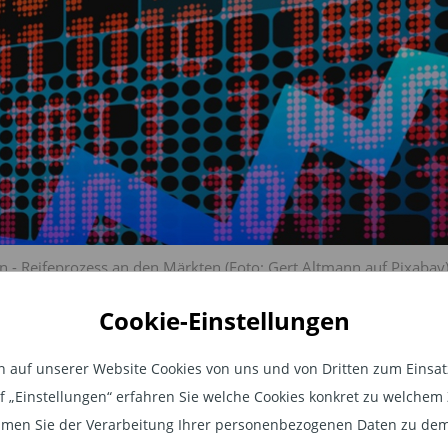
 - Reifeprozess an den Märkten (Foto: Gert Altmann auf Pixabay
erging Markets-
Cookie-Einstellungen
Reifeprozess an
auf unserer Website Cookies von uns und von Dritten zum Einsatz.
auf „Einstellungen“ erfahren Sie welche Cookies konkret zu welch
n
men Sie der Verarbeitung Ihrer personenbezogenen Daten zu dem