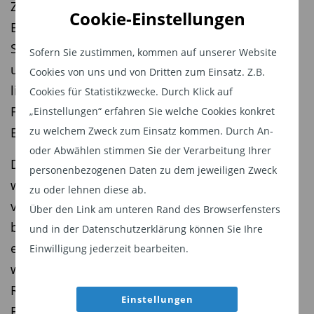
Zentralbank die Leitzinsen gesenkt, nun plädiert
Cookie-Einstellungen
EZB-Direktorin Isabel Schnabel für ein Ende der
Serie. Die Zinsen seien in einem «guten Bereich
Sofern Sie zustimmen, kommen auf unserer Website
und die Messlatte für eine weitere Zinssenkung
Cookies von uns und von Dritten zum Einsatz. Z.B.
liegt sehr hoch», sagte die Deutschen dem
Cookies für Statistikzwecke. Durch Klick auf
Finanzportal «Econostream Media» kurz vor dem
„Einstellungen“ erfahren Sie welche Cookies konkret
EZB-Zinsentscheid am 24. Juli.
zu welchem Zweck zum Einsatz kommen. Durch An-
oder Abwählen stimmen Sie der Verarbeitung Ihrer
Der Rückgang der Inflation verlaufe weitgehend
personenbezogenen Daten zu dem jeweiligen Zweck
wie erwartet. Man stehe kurz davor, «die
zu oder lehnen diese ab.
vergangenen Inflationsschocks erfolgreich
Über den Link am unteren Rand des Browserfensters
bewältigt zu haben», sagte Schnabel. Zudem
und in der Datenschutzerklärung können Sie Ihre
erweise sich die Wirtschaft in der Eurozone als
Einwilligung jederzeit bearbeiten.
widerstandsfähig und sie sehe mittelfristig kein
Risiko, dass die Inflation anhaltend unter das
Einstellungen
EZB-Ziel von mittelfristig zwei Prozent falle.