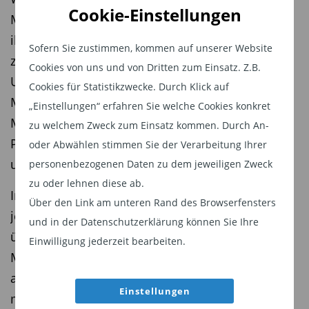
Cookie-Einstellungen
Mieterhaushalte wenden mehr als 40 Prozent
ihres Nettoeinkommens für das Wohnen auf,
Sofern Sie zustimmen, kommen auf unserer Website
zeigt eine Studie des Instituts Wohnen und
Cookies von uns und von Dritten zum Einsatz. Z.B.
Umwelt (IWU) im Auftrag des Deutschen
Cookies für Statistikzwecke. Durch Klick auf
Mieterbunds. Weitere 3,4 Millionen
„Einstellungen“ erfahren Sie welche Cookies konkret
Mieterhaushalte geben demnach 30 bis 40
zu welchem Zweck zum Einsatz kommen. Durch An-
Prozent ihres Nettoeinkommens für Kaltmiete
oder Abwählen stimmen Sie der Verarbeitung Ihrer
und Heizkosten aus.
personenbezogenen Daten zu dem jeweiligen Zweck
zu oder lehnen diese ab.
Insgesamt ist aus Sicht von IWU und Mieterbund
Über den Link am unteren Rand des Browserfensters
jeder dritte Mieterhaushalt - rund 6,6 Millionen -
und in der Datenschutzerklärung können Sie Ihre
überlastet. Die Präsidentin des Deutschen
Einwilligung jederzeit bearbeiten.
Mieterbunds, Melanie Weber-Moritz, sprach von
alarmierenden Zahlen. «Die Bundesregierung
Einstellungen
muss jetzt Mieterinnen und Mieter vor weiteren