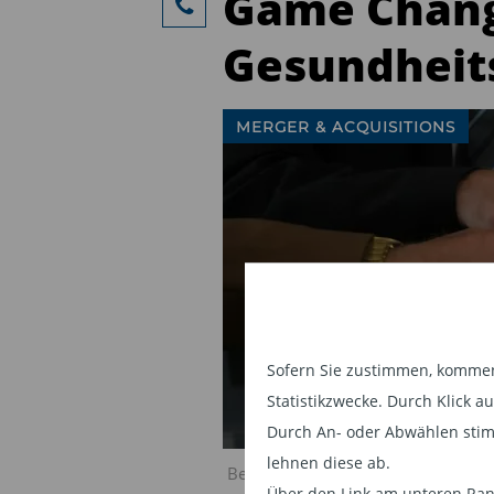
Game Chang
Gesundheit
MERGER & ACQUISITIONS
Sofern Sie zustimmen, kommen 
Statistikzwecke. Durch Klick 
Durch An- oder Abwählen stim
lehnen diese ab.
Bellevue: M&A-Deals als Game Cha
Über den Link am unteren Rand