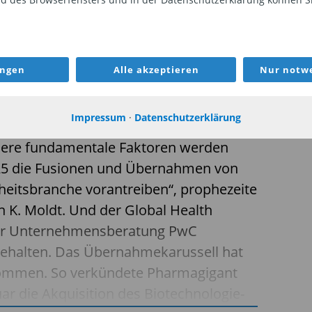
ionen und Übernahmen werden den
neue Chancen eröffnen.
ungen
Alle akzeptieren
Nur notwe
Impressum
·
Datenschutzerklärung
eiten in der Lieferkette, politische
ere fundamentale Faktoren werden
025 die Fusionen und Übernahmen von
itsbranche vorantreiben“, prophezeite
n K. Moldt. Und der Global Health
der Unternehmensberatung PwC
behalten. Das Übernahmekarussell hat
nommen. So verkündete Pharmagigant
ar die Akquisition des Biotechnologie-