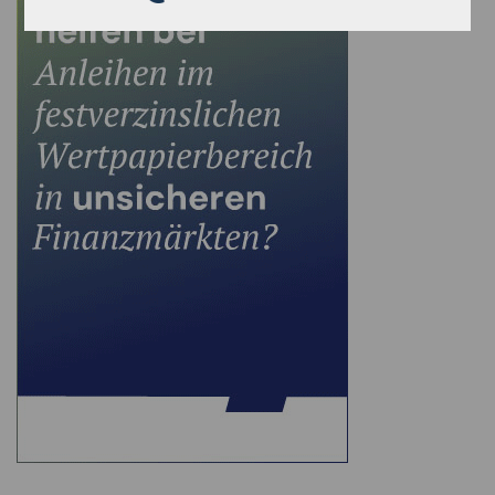
widerspiegelt. „Wir investieren über den
Kreditmarkt in langfristige Trends.“ Lutz Overlack,
Head of Sales DACH bei Groupe La Française.
Zugleich spielt Nachhaltigkeit eine wichtige Rolle.
Der Fonds ist als Artikel‑9‑Produkt klassifiziert
und investiert überwiegend in Emittenten mit
positivem Beitrag zu Nachhaltigkeitszielen.
Fondsmanagement und Team: breit
aufgestellt
Das Management folgt einem klaren Teamansatz.
Ein verantwortlicher Portfoliomanager steuert
den Fonds, unterstützt von einem breit
aufgestellten Analystenteam mit rund 14
Spezialisten für Kredit- und ESG‑Analyse. Die