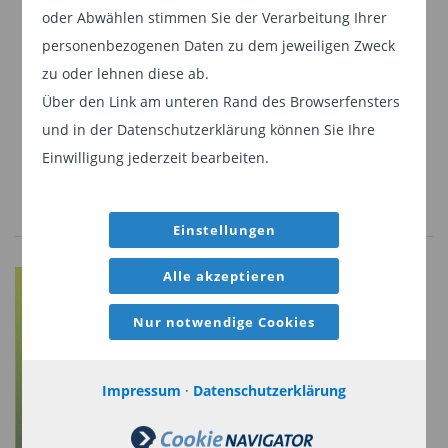
oder Abwählen stimmen Sie der Verarbeitung Ihrer
Weiter
Gesundheitswesen oder Energiewende und
personenbezogenen Daten zu dem jeweiligen Zweck
blendet große Teile traditioneller Branchen aus,
zu oder lehnen diese ab.
denen langfristige strukturelle Wachstumstreiber
Über den Link am unteren Rand des Browserfensters
fehlen. Damit reduziert sich das investierbare
und in der Datenschutzerklärung können Sie Ihre
Universum deutlich, wird aber gezielter genutzt.
Einwilligung jederzeit bearbeiten.
Ein zentraler Gedanke hinter dem Ansatz ist die
Tatsache, dass Kreditmärkte oft verzögert
Einstellungen
reagieren. Verbesserungen in Geschäftsmodellen
Alle akzeptieren
oder Wachstum zeigen sich häufig erst mit
Verzögerung in den Bonitätsratings. Genau
Nur notwendige Cookies
dieses „Trägheitsmoment“ will das Management
nutzen: Unternehmen mit guten Perspektiven
Impressum
·
Datenschutzerklärung
können sich fundamental verbessern, bevor sich
das vollständig in ihren Anleihekonditionen