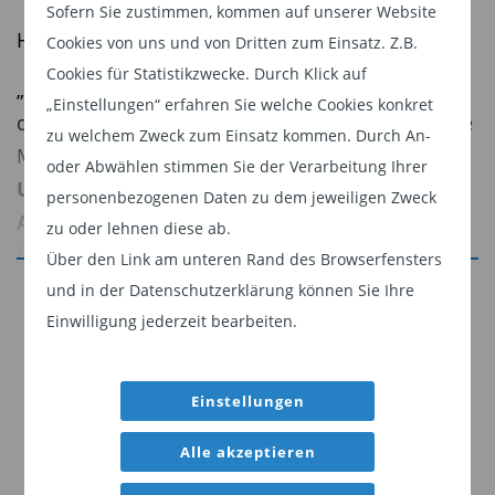
Sofern Sie zustimmen, kommen auf unserer Website
Hier sein
aktueller Marktkommentar:
Cookies von uns und von Dritten zum Einsatz. Z.B.
Cookies für Statistikzwecke. Durch Klick auf
„Die
Renditen von Staatsanleihen
gingen in
„Einstellungen“ erfahren Sie welche Cookies konkret
der vergangenen Woche
deutlich zurück,
da die
zu welchem Zweck zum Einsatz kommen. Durch An-
Marktteilnehmernach der
jüngsten Sitzung der
oder Abwählen stimmen Sie der Verarbeitung Ihrer
US-Notenbank Federal Reserve (Fed)
und den
personenbezogenen Daten zu dem jeweiligen Zweck
Arbeitsmarktdaten
immer stärker mit
einer
zu oder lehnen diese ab.
bevorstehenden Zinssenkung
rechnen. Die
Über den Link am unteren Rand des Browserfensters
Renditen 10-jähriger US-Staatsanleihen rutschten
Jetzt weiterlesen
und in der Datenschutzerklärung können Sie Ihre
unter 4 Prozent.
Das erinnerte an die
Einwilligung jederzeit bearbeiten.
Dieser Inhalt ist für professionelle Anleger
Anleiherallye
zum vergangenen Jahreswechsel.
bestimmt. Mit Klick auf "Weiter" bestätigen
Sie, dass Sie ein professioneller Anleger sind
Einstellungen
Was die
Fed-Sitzung
angeht, so hat der
und stimmen unserer
Datenschutzerklärung
Offenmarktausschuss
wenig über den
Alle akzeptieren
zu.
künftigen geldpolitischen Kurs verraten.