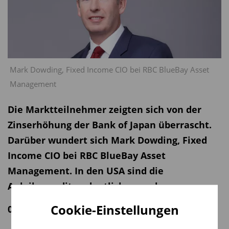
Mark Dowding, Fixed Income CIO bei RBC BlueBay Asset
Management
Die Marktteilnehmer zeigten sich von der
Zinserhöhung der Bank of Japan überrascht.
Darüber wundert sich Mark Dowding, Fixed
Income CIO bei RBC BlueBay Asset
Management. In den USA sind die
Anleiherenditen deutlich gesunken.
Cookie-Einstellungen
02.08.2024 | 11:15 Uhr