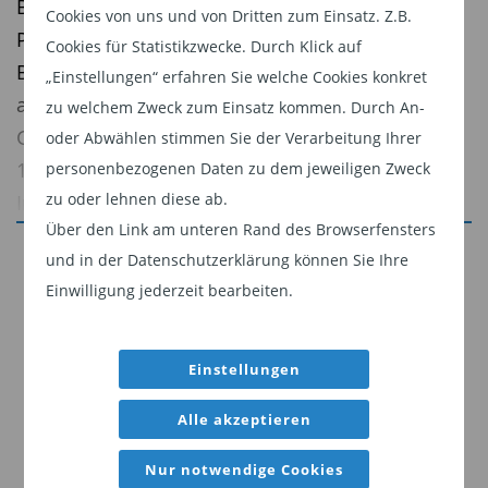
Bellevue Asset Management war stark vertreten:
Cookies von uns und von Dritten zum Einsatz. Z.B.
Portfoliomanager und Analysten aus den
Cookies für Statistikzwecke. Durch Klick auf
Bereichen Pharma, Biotech, Medtech und
„Einstellungen“ erfahren Sie welche Cookies konkret
asiatische Gesundheitsmärkte führten intensive
zu welchem Zweck zum Einsatz kommen. Durch An-
Gespräche mit Branchenführern. Angesichts der
oder Abwählen stimmen Sie der Verarbeitung Ihrer
10%igen Kurssteigerung des MSCI Healthcare
personenbezogenen Daten zu dem jeweiligen Zweck
zu oder lehnen diese ab.
Index seit der Ankündigung des Pfizer-Trump-
Über den Link am unteren Rand des Browserfensters
Deals wollten wir die Chancen in dieser neuen
Jetzt weiterlesen
und in der Datenschutzerklärung können Sie Ihre
Phase des Optimismus genau beurteilen.
Einwilligung jederzeit bearbeiten.
Dieser Inhalt ist für professionelle Anleger
Pharma: Optimismus kehrt zurück
bestimmt. Mit Klick auf "Weiter" bestätigen
Sie, dass Sie ein professioneller Anleger sind
Das Management der Pharmaunternehmen
Einstellungen
und stimmen unserer
Datenschutzerklärung
zeigte sich auf der diesjährigen Konferenz
Alle akzeptieren
zu.
deutlich optimistischer, was auf ein klareres
regulatorisches Umfeld unter der aktuellen US-
Nur notwendige Cookies
Weiter