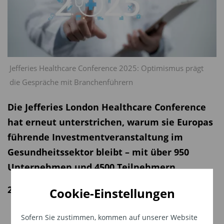
Jefferies Healthcare Conference 2025: Optimismus prägt
die Gespräche mit Branchenführern
Die Jefferies London Healthcare Conference
hat erneut unterstrichen, warum sie Europas
führende Investmentveranstaltung im
Gesundheitssektor bleibt – mit über 950
Unternehmen und 4500 Teilnehmern.
25.11.2025 | 05:45 Uhr
Cookie-Einstellungen
Sofern Sie zustimmen, kommen auf unserer Website