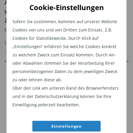
Ähnliche Mechanismen dürften nun laut Edgar
Cookie-Einstellungen
Walk in den USA wirken, wo die jüngste
Zollpolitik als Angebotsschock die Konjunktur
Sofern Sie zustimmen, kommen auf unserer Website
dämpft und die Inflation erhöht.
Cookies von uns und von Dritten zum Einsatz. Z.B.
Cookies für Statistikzwecke. Durch Klick auf
Parallel dazu richtet die EZB ihren Blick auf
„Einstellungen“ erfahren Sie welche Cookies konkret
stabilere Aussichten für 2026 und 2027, während
zu welchem Zweck zum Einsatz kommen. Durch An-
Japan vor einer weiteren Zinsanhebung steht. In
oder Abwählen stimmen Sie der Verarbeitung Ihrer
China verschärft ein unerwartet starker Einbruch
Jetzt weiterlesen
personenbezogenen Daten zu dem jeweiligen Zweck
der Investitionen die strukturelle Abkühlung der
zu oder lehnen diese ab.
Dieser Inhalt ist für professionelle Anleger
Wirtschaft.
Über den Link am unteren Rand des Browserfensters
bestimmt. Mit Klick auf "Weiter" bestätigen
und in der Datenschutzerklärung können Sie Ihre
Sie, dass Sie ein professioneller Anleger sind
Beitrag öffnen
Einwilligung jederzeit bearbeiten.
und stimmen unserer
Datenschutzerklärung
zu.
Diesen Beitrag teilen:
Einstellungen
Weiter