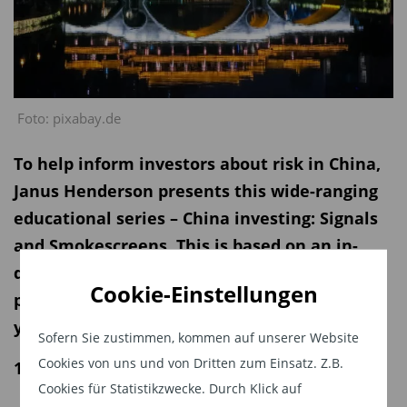
Foto: pixabay.de
To help inform investors about risk in China,
Janus Henderson presents this wide-ranging
educational series – China investing: Signals
and Smokescreens. This is based on an in-
depth study of China stocks that underwent
Cookie-Einstellungen
periods of intense financial stress in recent
years.
Sofern Sie zustimmen, kommen auf unserer Website
Cookies von uns und von Dritten zum Einsatz. Z.B.
16.07.2018 | 14:00 Uhr
Cookies für Statistikzwecke. Durch Klick auf