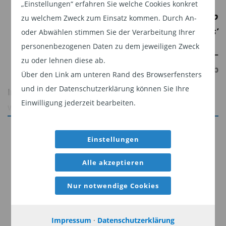
„Einstellungen“ erfahren Sie welche Cookies konkret
​‘A fox may preach religion, but it still intends to
zu welchem Zweck zum Einsatz kommen. Durch An-
steal chickens’
oder Abwählen stimmen Sie der Verarbeitung Ihrer
personenbezogenen Daten zu dem jeweiligen Zweck
Judge intentions by actions, not words
–
zu oder lehnen diese ab.
Chinese proverb
Über den Link am unteren Rand des Browserfensters
und in der Datenschutzerklärung können Sie Ihre
In all markets, good corporate governance starts
Einwilligung jederzeit bearbeiten.
with the board of directors. In China, however,
there are a number of indicators to look out for
Jetzt weiterlesen
when evaluating governance and the board’s
Einstellungen
Dieser Inhalt ist für professionelle Anleger
composition often provides an insight into the
Alle akzeptieren
bestimmt. Mit Klick auf "Weiter" bestätigen
mind of a company’s ultimate controlling
Sie, dass Sie ein professioneller Anleger sind
shareholder. In our review of over 50 companies
Nur notwendige Cookies
und stimmen unserer
Datenschutzerklärung
in the ‘Signals and Smokescreens’ study, over
zu.
three quarters exhibited red flags that might
Impressum
·
Datenschutzerklärung