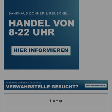
Dekrete des US-Präsidenten – sorgen für massive
Verunsicherung an den Weltbörsen.
In diesem Spannungsfeld etabliert sich die
Blockchain-Technologie zunehmend als
Katalysator für Innovationen, während Bitcoin
immer deutlicher seine Rolle als Store of Value
Investment einnimmt.
Diese und weitere Themen haben wir mit
unserem Gast Sven Wagenknecht diskutiert:
Makroökonomie und der Krypto-Sektor
Traditionelle Finanzmärkte und Krypto
Sitemap
Politik und Krypto
Tokenisierung von Real World Assets