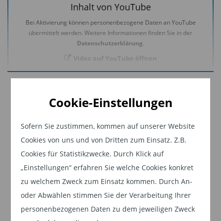
Inhalt von YouTube
Bei Aktivierung können personenbezogene Daten an YouTube
übermittelt werden. Weitere Informationen finden Sie in der
Datenschutzerklärung
.
Video auf YouTube öffnen
Jetzt weiterlesen
Cookie-Einstellungen
Dieser Inhalt ist für professionelle Anleger
VIDEO ANZEIGEN
bestimmt. Mit Klick auf "Weiter" bestätigen
Sofern Sie zustimmen, kommen auf unserer Website
Sie, dass Sie ein professioneller Anleger sind
Cookies von uns und von Dritten zum Einsatz. Z.B.
und stimmen unserer
Datenschutzerklärung
Cookies für Statistikzwecke. Durch Klick auf
zu.
„Einstellungen“ erfahren Sie welche Cookies konkret
zu welchem Zweck zum Einsatz kommen. Durch An-
Weiter
oder Abwählen stimmen Sie der Verarbeitung Ihrer
personenbezogenen Daten zu dem jeweiligen Zweck