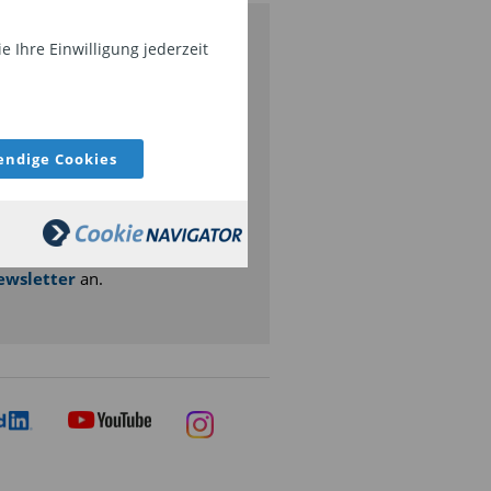
 Ihre Einwilligung jederzeit
etzt für den LAIQON-
ewsletter anmelden
tuelle Neuigkeiten aus dem
ndige Cookies
use LAIQON - melden Sie sich
azu
hier
zu
nserem
LAIQON
ewsletter
an.