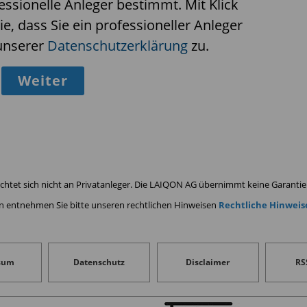
fessionelle Anleger bestimmt. Mit Klick
leren Laufzeitsegment sowie einer selektive
ie, dass Sie ein professioneller Anleger
n Staatsanleihen
unserer
Datenschutzerklärung
zu.
Weiter
 Portfoliomanagement der MFI Asset
chtet sich nicht an Privatanleger. Die LAIQON AG übernimmt keine Garantie f
n entnehmen Sie bitte unseren rechtlichen Hinweisen
Rechtliche Hinweis
sum
Datenschutz
Disclaimer
RS