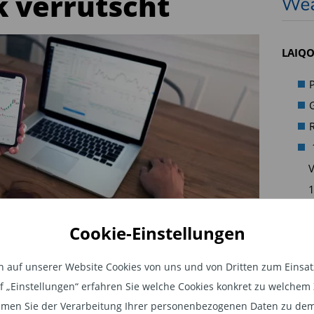
k verrutscht
LAIQ
P
R
V
1
A
Cookie-Einstellungen
i
mehr 
ektonik verrutscht
auf unserer Website Cookies von uns und von Dritten zum Einsatz.
auf „Einstellungen“ erfahren Sie welche Cookies konkret zu welch
em Fundament und geopolitischer
men Sie der Verarbeitung Ihrer personenbezogenen Daten zu dem