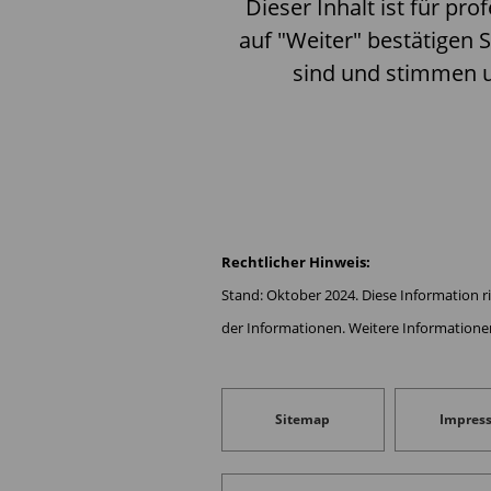
Dieser Inhalt ist für pro
Unternehmensanleihen im mitt
auf "Weiter" bestätigen S
Beimischung von ausgesuchte
sind und stimmen 
Autoren:
Rechtlicher Hinweis:
LAIQON Institutionelles
Stand: Oktober 2024. Diese Information ri
Management
der Informationen. Weitere Informatione
Sitemap
Impres