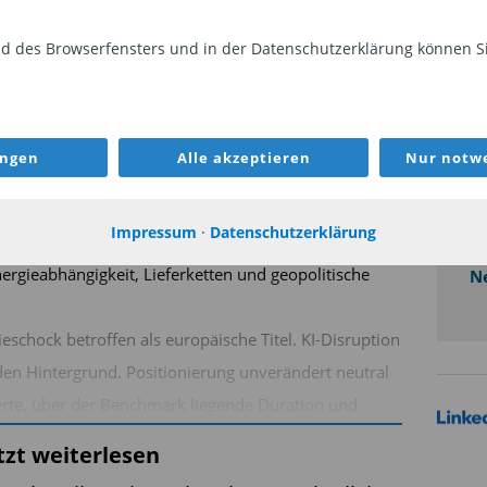
 des Browserfensters und in der Datenschutzerklärung können Sie
J
N
here Volatilität und eine Neubewertung geopolitischer
Ak
ungen
Alle akzeptieren
Nur notwe
cks bleiben das größte Risiko für die Inflationspfade
Ha
Basis aus Februar – solide Konjunkturindikatoren,
d
Impressum
·
Datenschutzerklärung
beitsmärkte – bietet ein wichtiges Polster, wird aber
u
rgieabhängigkeit, Lieferketten und geopolitische
N
schock betroffen als europäische Titel. KI-Disruption
 den Hintergrund. Positionierung unverändert neutral
erte, über der Benchmark liegende Duration und
ilheit bei längeren Laufzeiten. Unser Fokus bleibt bei
tzt weiterlesen