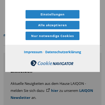
10,12 Mrd. EUR verwaltetes Vermögen (AuM) (Stand:
15.04.2026)
Einstellungen
Aktive- und KI-gemanagte Fonds, individuelle
Vermögensverwaltung
Alle akzeptieren
mehr Infos
Nur notwendige Cookies
Impressum
·
Datenschutzerklärung
Jetzt für den LAIQON-Newsletter
anmelden
Aktuelle Neuigkeiten aus dem Hause LAIQON -
melden Sie sich dazu
hier
zu unserem
LAIQON
Newsletter
an.