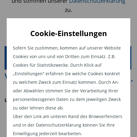
und stimmen unserer
Datenschutzerklärung
zu.
Autoren:
Weiter
LAIQON Institutionelles
Cookie-Einstellungen
Portfoliomanagement der MFI Asset
Management
Sofern Sie zustimmen, kommen auf unserer Website
Cookies von uns und von Dritten zum Einsatz. Z.B.
Cookies für Statistikzwecke. Durch Klick auf
„Einstellungen“ erfahren Sie welche Cookies konkret
zu welchem Zweck zum Einsatz kommen. Durch An-
oder Abwählen stimmen Sie der Verarbeitung Ihrer
personenbezogenen Daten zu dem jeweiligen Zweck
LAIQON AG
zu oder lehnen diese ab.
Diesen Beitrag teilen:
Premium Wealth Spezialist
Über den Link am unteren Rand des Browserfensters
Gegründet 1995 in Deutschland
und in der Datenschutzerklärung können Sie Ihre
Rund 200 Mitarbeiter
Einwilligung jederzeit bearbeiten.