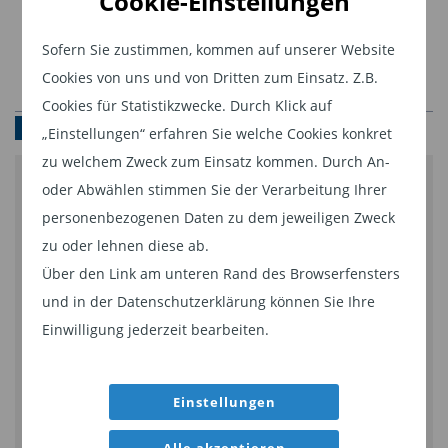
Cookie-Einstellungen
Sofern Sie zustimmen, kommen auf unserer Website
Cookies von uns und von Dritten zum Einsatz. Z.B.
Cookies für Statistikzwecke. Durch Klick auf
INTERVIEW - FONDS IM FOKUS
„Einstellungen“ erfahren Sie welche Cookies konkret
zu welchem Zweck zum Einsatz kommen. Durch An-
Quelle:
KanAM Grund
oder Abwählen stimmen Sie der Verarbeitung Ihrer
LEADING CITIES INVEST - Vom Wachstum der
personenbezogenen Daten zu dem jeweiligen Zweck
Nachhaltigkeit ist eines der wichtigsten
Metropolen nachhaltig profotieren. Interview mit
zu oder lehnen diese ab.
Unternehmensziele der KanAm Grund Group.
Über den Link am unteren Rand des Browserfensters
dem Managing Director Heiko Hartwig.
Deshalb stellte das international agierende
und in der Datenschutzerklärung können Sie Ihre
Immobilienunternehmen nun bei seinem
Einwilligung jederzeit bearbeiten.
Inhalt von YouTube
Publikumsfonds die Versorgung der Gebäude mit
Bei Aktivierung können personenbezogene Daten an
Allgemeinstrom und Erdgas in Deutschland und
YouTube übermittelt werden. Weitere Informationen finden
Einstellungen
Belgien in einem Rahmenvertrag mit
Sie in der
Datenschutzerklärung
.
Energieversorgern um, die auf CO2-Neutraliät bei
Video auf YouTube öffnen
Alle akzeptieren