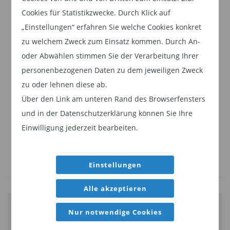
Sie, dass Sie ein professioneller Anleger sind
Zu den historischen Herausforderungen für eine
Cookies für Statistikzwecke. Durch Klick auf
und stimmen unserer
Datenschutzerklärung
wirksame Unternehmensführung in Korea
„Einstellungen“ erfahren Sie welche Cookies konkret
zu.
gehören die unzureichende Regulierung
zu welchem Zweck zum Einsatz kommen. Durch An-
komplexer Eigentumsstrukturen und
oder Abwählen stimmen Sie der Verarbeitung Ihrer
Weiter
Transaktionen mit verbundenen Parteien, die
personenbezogenen Daten zu dem jeweiligen Zweck
mangelnde Rechenschaftspflicht für schlechte
zu oder lehnen diese ab.
Entscheidungen bei der Kapitalallokation und
Über den Link am unteren Rand des Browserfensters
eine Kultur, die es als respektlos ansieht,
und in der Datenschutzerklärung können Sie Ihre
Einwilligung jederzeit bearbeiten.
Entscheidungen von Autoritätspersonen in Frage
zu stellen.
Eine der größten Herausforderungen sind jedoch
Einstellungen
die großen, familienkontrollierten Konglomerate,
Alle akzeptieren
die so genannten Chaebols. Chaebols verfügen
oft über erhebliche Macht, was dazu führen kann,
Nur notwendige Cookies
UNTERNEHMENSBROSCHÜRE
dass bei der Entscheidungsfindung den