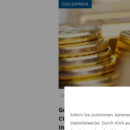
GOLDPREIS
Goldpreisentwicklung
Gold, oft als „Währung“ b
Sofern Sie zustimmen, kommen 
COVID-Krise von den hoh
Statistikzwecke. Durch Klick 
Industrieländern. Eine ä