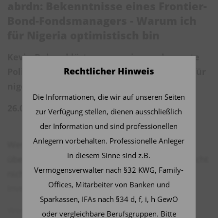
abrdn: Bekenntnisse eines Frontier-
Bond-Fondsmanagers - Warum ich
für Nigeria optimistisch bin
Kevin Daly erklärt, warum eine verbesserte
Rechtlicher Hinweis
Politik unter der neuen Regierung positiv für
nigerianische Anleihen sein sollte.
Die Informationen, die wir auf unseren Seiten
26.09.2023 | 11:48 Uhr
zur Verfügung stellen, dienen ausschließlich
der Information und sind professionellen
Anlegern vorbehalten. Professionelle Anleger
Wenn es um Frontier-Anleihemärkte oder
in diesem Sinne sind z.B.
überhaupt um Afrika geht, steht Nigeria vielleicht
Vermögensverwalter nach §32 KWG, Family-
nicht ganz oben auf der Liste der attraktivsten
Offices, Mitarbeiter von Banken und
Investitionsstandorte.
Sparkassen, IFAs nach §34 d, f, i, h GewO
Wenn ich jedoch die heutigen zweistelligen
oder vergleichbare Berufsgruppen. Bitte