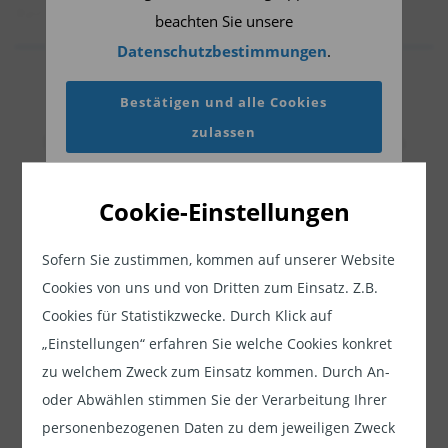
Renditen mit den Fundamentaldaten der
beachten Sie unsere
Kreditwürdigkeit und den jüngsten politischen
Datenschutzbestimmungen
.
Entwicklungen vergleiche, bin ich der Meinung,
Jetzt weiterlesen
dass nigerianische Staatsanleihen in
Bestätigen und alle Cookies
Dieser Inhalt ist für professionelle Anleger
Hartwährung und einige Unternehmensanleihen
zulassen
bestimmt. Mit Klick auf "Weiter" bestätigen
eine überzeugende Investmentchance darstellen.
Sie, dass Sie ein professioneller Anleger sind
Am wichtigsten ist vielleicht, dass die neue
und stimmen unserer
Datenschutzerklärung
Cookie-Einstellungen
Regierung in Abuja ihr Engagement für
zu.
Wirtschaftsreformen unter Beweis gestellt hat.
Sofern Sie zustimmen, kommen auf unserer Website
Weiter
Wenn diese nachhaltig sind, könnten sie eine
Cookies von uns und von Dritten zum Einsatz. Z.B.
transformative Wirkung haben - für das Land und
Cookies für Statistikzwecke. Durch Klick auf
die Anleger.
„Einstellungen“ erfahren Sie welche Cookies konkret
zu welchem Zweck zum Einsatz kommen. Durch An-
Relativ stabile Kreditgrundlagen
oder Abwählen stimmen Sie der Verarbeitung Ihrer
personenbezogenen Daten zu dem jeweiligen Zweck
Was die Fundamentaldaten betrifft, so