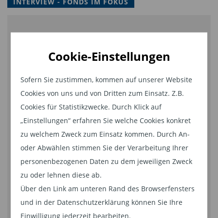
INTERVIEW - FONDS IM FOKUS
dass die Fed unmittelbar vor den
Präsidentschaftswahlen im November die Zinsen
erhöhen könnte“, so der Experte.
AXA IM's Blick auf die Märkte und Factor Investing
Cookie-Einstellungen
als nachhaltige Anlagestrategie. Interview mit dem
„Ob es angebracht ist, im Juni die Zinsen zu
Solutions Strategist Dr. Franz Wenzel.
erhöhen, dürfte dennoch eine knappe
Sofern Sie zustimmen, kommen auf unserer Website
Cookies von uns und von Dritten zum Einsatz. Z.B.
Entscheidung werden“, so Page weiter. „Die
Inhalt von YouTube
Cookies für Statistikzwecke. Durch Klick auf
Wirtschaft in den USA selbst dürfte in der ersten
„Einstellungen“ erfahren Sie welche Cookies konkret
Bei Aktivierung können personenbezogene Daten an
Jahreshälfte weiterhin Zeichen von Schwäche
YouTube übermittelt werden. Weitere Informationen finden
zu welchem Zweck zum Einsatz kommen. Durch An-
zeigen, obwohl aktuelle Daten auf ein stärkeres
Sie in der
Datenschutzerklärung
.
oder Abwählen stimmen Sie der Verarbeitung Ihrer
Momentum hindeuten. Hinzu kommt, dass die
Video auf YouTube öffnen
personenbezogenen Daten zu dem jeweiligen Zweck
aggressiven Lockerungsbestrebungen der
zu oder lehnen diese ab.
internationalen Notenbanken seit Februar eine
Über den Link am unteren Rand des Browserfensters
eher sanfte Straffung der Geldpolitik angezeigt
und in der Datenschutzerklärung können Sie Ihre
erscheinen lassen. Insgesamt haben die
VIDEO ANZEIGEN
Einwilligung jederzeit bearbeiten.