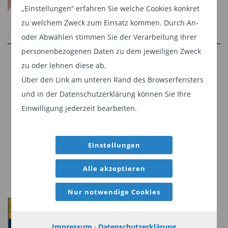
„Einstellungen“ erfahren Sie welche Cookies konkret
zu welchem Zweck zum Einsatz kommen. Durch An-
(Foto: Philippe Uzan, Chief Investment Officer bei
oder Abwählen stimmen Sie der Verarbeitung Ihrer
Edmond de Rothschild Asset Management)
personenbezogenen Daten zu dem jeweiligen Zweck
Jetzt weiterlesen
zu oder lehnen diese ab.
Dieser Inhalt ist für professionelle Anleger
Über den Link am unteren Rand des Browserfensters
Laut Philippe Uzan, Chief Investment Officer bei
bestimmt. Mit Klick auf "Weiter" bestätigen
und in der Datenschutzerklärung können Sie Ihre
Edmond de Rothschild Asset Management, hat
Sie, dass Sie ein professioneller Anleger sind
Einwilligung jederzeit bearbeiten.
die Eurokrise zahlreiche Euroskeptiker auf den
und stimmen unserer
Datenschutzerklärung
Plan gerufen, und ihre Kritik fiel verheerend aus.
zu.
„Vom unvermeidlichen Ende des europäischen
Einstellungen
Projektes war die Rede, vom Auseinanderbrechen
Weiter
Alle akzeptieren
der Währungsunion und der EU selbst. Die Union
hat sich aber als stabiler erwiesen als von vielen
Nur notwendige Cookies
erwartet und wirkt heute selbst wie ein Anker der
Stabilität“, erklärt Uzan in seiner aktuellen
Impressum
·
Datenschutzerklärung