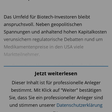
Das Umfeld für Biotech-Investoren bleibt
anspruchsvoll. Neben geopolitischen
Spannungen und anhaltend hohen Kapitalkosten
verunsichern regulatorische Debatten rund um
Medikamentenpreise in den USA viele
Marktteilnehmer.
Die Bewertung kleiner und mittelgroßer Biotech-
Unternehmen befindet sich aktuell auf historisch
Jetzt weiterlesen
niedrigem Niveau. Viele Small Caps handeln
Dieser Inhalt ist für professionelle Anleger
nahe oder gar unter ihrem Nettocashbestand –
bestimmt. Mit Klick auf "Weiter" bestätigen
ein Bewertungsniveau, das zuletzt in der Post-
Sie, dass Sie ein professioneller Anleger sind
Dotcom-Ära erreicht wurde. Auch Mid Caps
und stimmen unserer
Datenschutzerklärung
notieren deutlich unter dem langjährigen