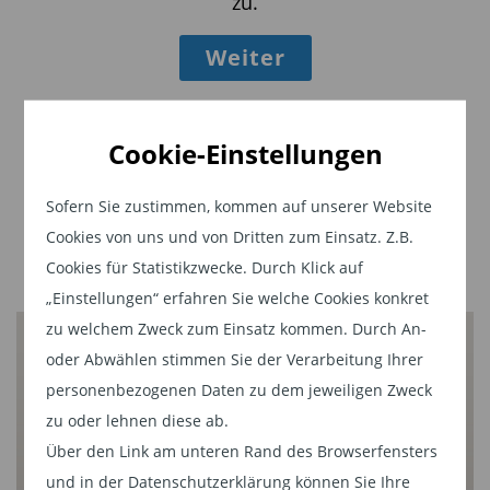
zu.
Bewertungsdurchschnitt.
Weiter
Doch hinter dem Nebel kurzfristiger Volatilität
zeigen sich klare Signale für ein strukturell
intaktes Innovationsmodell: Mehrere
Cookie-Einstellungen
Portfoliounternehmen von BB Biotech konnten
im zweiten Quartal 2025 entscheidende
Sofern Sie zustimmen, kommen auf unserer Website
Fortschritte erzielen – in der Entwicklung, bei
Cookies von uns und von Dritten zum Einsatz. Z.B.
Cookies für Statistikzwecke. Durch Klick auf
Zulassungen und sogar durch
„Einstellungen“ erfahren Sie welche Cookies konkret
Übernahmeofferten führender Pharmakonzerne.
zu welchem Zweck zum Einsatz kommen. Durch An-
Bis 2030 laufen Patente im Wert von über 200
oder Abwählen stimmen Sie der Verarbeitung Ihrer
Milliarden US-Dollar aus – ein substanzieller
personenbezogenen Daten zu dem jeweiligen Zweck
Einschnitt für viele Hersteller. Parallel verschärft
zu oder lehnen diese ab.
der US Inflation Reduction Act den Margendruck
Über den Link am unteren Rand des Browserfensters
und in der Datenschutzerklärung können Sie Ihre
spürbar.