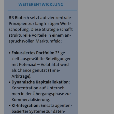
Sanofi bot im Juni bis zu 9,5 Milliarden US-Dollar für
Blueprint Medicines, ein Unternehmen, das BB Biotech
Anfang des zweiten Quartals neu in sein Port­folio
aufgenommen hatte.
Merck & Co. legte im Juli ein Übernahmeangebot über
zehn Milliarden US-Dollar für Verona Pharma vor – ein
starkes Signal für die anhaltende strategische
Nachfrage nach innovativen Targets.
Bereits im ersten Quartal wurde Intra-Cellular
Therapies, eine langjährige BB-Biotech-Beteiligung,
von Johnson & Johnson für 14,6 Milliarden US-Dollar
übernommen.
Diese Transaktionen zeigen: Auch in einem
fragilen Marktumfeld werden für differenzierte