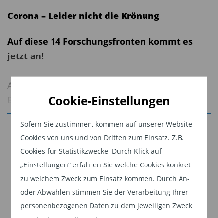
Corona – Leider nicht die Krönung
Auf diese 14 Forschungsfronten kommt es
jetzt an!
Am 11. Januar 2020 meldeten chinesische
Cookie-Einstellungen
Behörden den ersten Corona-Toten. Seither
sterben täglich weitere Menschen in immer mehr
Sofern Sie zustimmen, kommen auf unserer Website
Jetzt weiterlesen
Ländern an der Covid-19 genannten
Cookies von uns und von Dritten zum Einsatz. Z.B.
Lungenkrankheit, tausende sind es inzwischen.
Dieser Inhalt ist für professionelle Anleger
Cookies für Statistikzwecke. Durch Klick auf
Die Medien berichten, die Regierungen
bestimmt. Mit Klick auf "Weiter" bestätigen
„Einstellungen“ erfahren Sie welche Cookies konkret
beschwichtigen und beschließen. Was macht die
Sie, dass Sie ein professioneller Anleger sind
zu welchem Zweck zum Einsatz kommen. Durch An-
Forschung?
und stimmen unserer
Datenschutzerklärung
oder Abwählen stimmen Sie der Verarbeitung Ihrer
zu.
personenbezogenen Daten zu dem jeweiligen Zweck
Mit Hilfe des Big-Data-Analyse-Tools