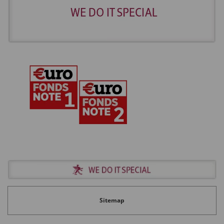
neuen Geschäftsfeldern oder Startups auf der
Suche nach Geldgebern und Markterfolg.
14 Forschungsfronten hat das ALPORA-Team aus
den wissenschaftlichen Publikationen zum
Thema Corona herauskristallisiert – jeder Punkt
entspricht einer Veröffentlichung. Inhaltlich
ähnliche liegen nahe beieinander und haben
dieselbe Farbe.
Sitemap