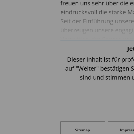
freuen uns sehr über die e
eindrucksvoll die starke M
Seit der Einführung unser
überzeugen unsere engagie
Vermittler, der Service wi
Branche anerkennend wa
Je
dieser Zeit die über 100 
Dieser Inhalt ist für pro
Rating-Instituten.“
auf "Weiter" bestätigen S
sind und stimmen 
Um die Güte der telefonis
haben €uro am Sonntag un
den telefonischen Kunden
Finanzunternehmen einem d
waren 21 Regionalbanken, 
Filialbanken, neun Direkt
Sitemap
Impres
wurden anhand von 62 Einze