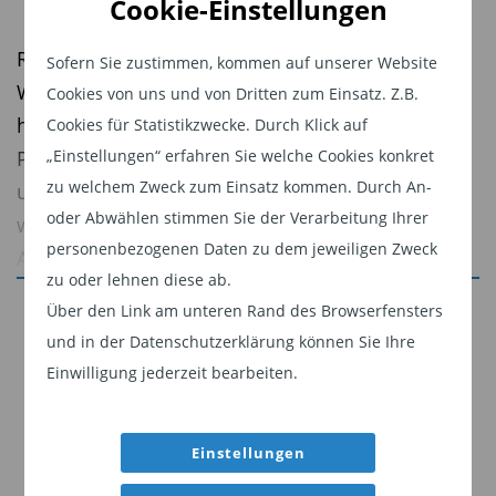
Cookie-Einstellungen
Ruven Simon, Leiter des bAV-Vertriebs bei der
Sofern Sie zustimmen, kommen auf unserer Website
WWK erklärt: „Die Auszeichnung spiegelt die
Cookies von uns und von Dritten zum Einsatz. Z.B.
hohe Leistungsfähigkeit unserer
Cookies für Statistikzwecke. Durch Klick auf
Produktgeneration WWK
IntelliProtect
® 2.0 und
„Einstellungen“ erfahren Sie welche Cookies konkret
zu welchem Zweck zum Einsatz kommen. Durch An-
unsere strategische Ausrichtung auf das
oder Abwählen stimmen Sie der Verarbeitung Ihrer
wachsende Geschäftsfeld der betrieblichen
personenbezogenen Daten zu dem jeweiligen Zweck
Altersvorsorge wider. Das Ergebnis ist aber auch
zu oder lehnen diese ab.
eine starke Bestätigung für unsere stetig
Jetzt weiterlesen
Über den Link am unteren Rand des Browserfensters
wachsende Serviceorientierung und unser
und in der Datenschutzerklärung können Sie Ihre
Dieser Inhalt ist für professionelle Anleger
Bestreben, die Verwaltung von bAV-Verträgen für
Einwilligung jederzeit bearbeiten.
bestimmt. Mit Klick auf "Weiter" bestätigen
Arbeitgeber durch Digitalisierung deutlich zu
Sie, dass Sie ein professioneller Anleger sind
vereinfachen. Es ist uns gelungen, alle für die
und stimmen unserer
Datenschutzerklärung
Einstellungen
erfolgreiche Einrichtung der bAV notwendigen
zu.
Arbeitsschritte für den Vermittler deutlich