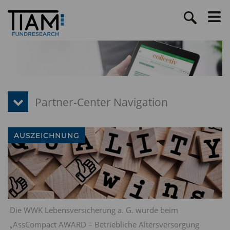
AUSZEICHNUNG
Die WWK Lebensversicherung a. G. wurde beim
„AssCompact AWARD – Betriebliche Altersversorgung