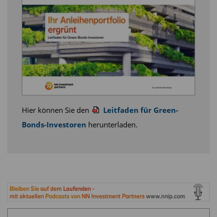
Maximilian Horster, Head of ISS-climate:
„Die
Politik, die Gesellschaft und Anleger verlangen
alle mehr Klimatransparenz bei Fonds. Das
Climetrics Rating bewertet Fonds und zeichnet
jene aus, die in Unternehmen investieren, die
spürbare Anstrengungen unternehmen haben,
ihre Geschäftsmodelle mit den Zielen des Pariser
Klimaabkommens abzustimmen.“
Hier können Sie den
Leitfaden für Green-
Bonds-Investoren
herunterladen.
Diesen Beitrag teilen: