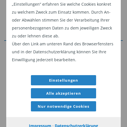
„Einstellungen“ erfahren Sie welche Cookies konkret
markets. As multi-asset investors, we look across the
zu welchem Zweck zum Einsatz kommen. Durch An-
investable universe for confirmation that the broad
oder Abwählen stimmen Sie der Verarbeitung Ihrer
macro and market backdrop remains supportive.
personenbezogenen Daten zu dem jeweiligen Zweck
Three market-based curves stand out to us as
zu oder lehnen diese ab.
confirming that there is more room to run: a
Über den Link am unteren Rand des Browserfensters
Jetzt weiterlesen
steepening yield curve, backwardated commodities
und in der Datenschutzerklärung können Sie Ihre
curve, and overly cautious VIX futures curve support
Dieser Inhalt ist für professionelle Anleger
Einwilligung jederzeit bearbeiten.
our positioning.
bestimmt. Mit Klick auf "Weiter" bestätigen
After a slow start, a steeper 'vaccination curve'
Sie, dass Sie ein professioneller Anleger sind
Einstellungen
indicates progress towards normalization accelerating.
und stimmen unserer
Datenschutzerklärung
We continue to watch these curves, along with other
zu.
Alle akzeptieren
economic and market indicators, for evidence that the
Weiter
Nur notwendige Cookies
backdrop is shifting or already priced in. As this
happens, we plan to shift positioning accordingly.
Impressum
·
Datenschutzerklärung