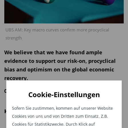
UBS AM: Key macro curves confirm more procyclical
strength
We believe that we have found ample
evidence to support our risk-on, procyclical
bias and optimism on the global economic
recovery.
09.03.2021 | 08:15 Uhr
Cookie-Einstellungen
Sofern Sie zustimmen, kommen auf unserer Website
Highlights
Cookies von uns und von Dritten zum Einsatz. Z.B.
Cookies für Statistikzwecke. Durch Klick auf
Procyclical positioning continues to work across