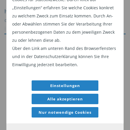
„Einstellungen“ erfahren Sie welche Cookies konkret
https://www.bellevue.ch/ch-
zu welchem Zweck zum Einsatz kommen. Durch An-
de/institutional/produkte/healthcare-
oder Abwählen stimmen Sie der Verarbeitung Ihrer
investments
personenbezogenen Daten zu dem jeweiligen Zweck
zu oder lehnen diese ab.
Jetzt weiterlesen
Über den Link am unteren Rand des Browserfensters
Dieser Inhalt ist für professionelle Anleger
https://www.bellevue.ch/ch-
und in der Datenschutzerklärung können Sie Ihre
bestimmt. Mit Klick auf "Weiter" bestätigen
de/institutional/produkte/selected-niches
Einwilligung jederzeit bearbeiten.
Sie, dass Sie ein professioneller Anleger sind
und stimmen unserer
Datenschutzerklärung
Einstellungen
zu.
https://www.bellevue.ch/ch-
de/institutional/produkte/entrepreneur-
Alle akzeptieren
Weiter
investments
Nur notwendige Cookies
Diesen Beitrag teilen: