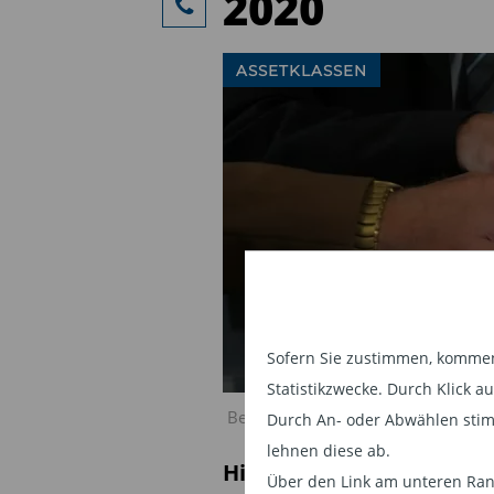
2020
ASSETKLASSEN
Sofern Sie zustimmen, kommen 
Statistikzwecke. Durch Klick 
Bellevue: Factsheets Oktober 2020
Durch An- oder Abwählen stim
lehnen diese ab.
Hier finden Sie die Fact
Über den Link am unteren Rand