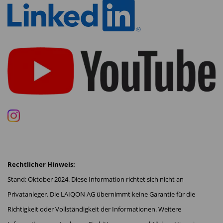
Im 1. Hj. 2025(e) führten die gestarteten Projekte
der Wachstumsstrategie und die damit
verbundenen Skalierungseffekte zu einer
deutlichen Verbesserung des operativen
Ergebnisses des LAIQON-Konzerns. Gegenüber
dem Vorjahreszeitraum verbesserte sich das
erwartete operative Konzernergebnis vor Zinsen,
Steuern, Abschreibungen und Amortisation
(EBITDA) im 1. Hj.2025(e) deutlich um 2,13 Mio.
EUR auf -0,82 Mio. EUR (1. Hj. 2024: -2,95 Mio.
Rechtlicher Hinweis:
EUR). Im Ergebnis berücksichtigt sind dabei rund
Stand: Oktober 2024. Diese Information richtet sich nicht an
0,2 Mio. EUR einmalige
Privatanleger. Die LAIQON AG übernimmt keine Garantie für die
Transaktionsaufwendungen für die Übernahme
Richtigkeit oder Vollständigkeit der Informationen. Weitere
des MainFirst-Portfolios.