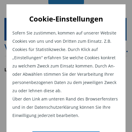
Bislang wurden die vier Publikumsfonds mit
einem AuM-Volumen von rund 1,0 Mrd. EUR
Cookie-Einstellungen
übertragen. Die von dem Team gemanagten
Spezialfonds für institutionelle Kunden mit einem
Sofern Sie zustimmen, kommen auf unserer Website
Cookies von uns und von Dritten zum Einsatz. Z.B.
AuM-Volumen von rund 1,1 Mrd. EUR befinden
Cookies für Statistikzwecke. Durch Klick auf
sich derzeit im Übernahmeprozess. Da der
„Einstellungen“ erfahren Sie welche Cookies konkret
wirtschaftliche Übergang der Übernahme ab dem
zu welchem Zweck zum Einsatz kommen. Durch An-
1. August dieses Jahres erfolgt, sind in den AuM-
LAIQON AG
oder Abwählen stimmen Sie der Verarbeitung Ihrer
Zahlen die insgesamt knapp über 2,1 Mrd. EUR
personenbezogenen Daten zu dem jeweiligen Zweck
Premium Wealth Spezialist
AuM bereits enthalten. Das langjährig erfahrene
zu oder lehnen diese ab.
Gegründet 1995 in Deutschland
Fondsmanagerteam hat am 8. August 2025 seine
Über den Link am unteren Rand des Browserfensters
Rund 200 Mitarbeiter
Tätigkeit im Segment LAIQON Asset Management
und in der Datenschutzerklärung können Sie Ihre
10,12 Mrd. EUR verwaltetes Vermögen (AuM) (Stand:
bei der SPSW Capital GmbH aufgenommen.
Einwilligung jederzeit bearbeiten.
15.04.2026)
Aufgrund der positiven AuM-Entwicklung und der
Aktive- und KI-gemanagte Fonds, individuelle