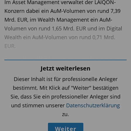
Im Asset Management verwaltet der LAIQON-
Konzern dabei ein AuM-Volumen von rund 7,39
Mrd. EUR, im Wealth Management ein AuM-
Volumen von rund 1,65 Mrd. EUR und im Digital
Wealth ein AuM-Volumen von rund 0,71 Mrd.
EUR.
Der starke AuM-Zufluss im Asset Management
resultiert aus aktuellen Vertriebserfolgen und
Jetzt weiterlesen
wesentlich aus der am 5. Juli 2025
Dieser Inhalt ist für professionelle Anleger
kommunizierten Übernahme des Portfolios aus
bestimmt. Mit Klick auf "Weiter" bestätigen
Publikums- und Spezialfonds von der MainFirst
Sie, dass Sie ein professioneller Anleger sind
Affiliated Fund Managers (Deutschland) GmbH
und stimmen unserer
Datenschutzerklärung
sowie dem damit verbundenen Wechsel des
zu.
langjährigen MainFirst Global Equities/Absolute
Weiter
Return Multi Asset-Teams zum LAIQON-Konzern.