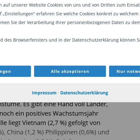
auf unserer Website Cookies von uns und von Dritten zum Einsatz.
r ganz klar auf der statistischen
auf „Einstellungen“ erfahren Sie welche Cookies konkret zu welch
e Währungsfonds (IWF) hat die
men Sie der Verarbeitung Ihrer personenbezogenen Daten zu dem
ahlen für dieses und nächstes Jahr
en nicht wirklich, für dieses Jahr,
 des Browserfensters und in der Datenschutzerklärung können Sie
ungen
Alle akzeptieren
Nur notwe
ine Wirtschaftsschrumpfung von -6,2 %
Impressum
·
Datenschutzerklärung
ltkarte gibt es auch grüne Flecken mit
stume. Es gibt eine Hand voll Länder,
d noch ein positives Wachstumsjahr
lle liegt Vietnam (2,7 %) gefolgt von
%), China (1,2 %) Philippinen (0,6%) und