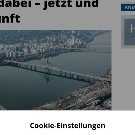
dabei – jetzt und
ANM
unft
Cookie-Einstellungen
vorne dabei – jetzt und für die Zukunft