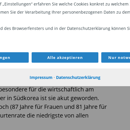
auf „Einstellungen“ erfahren Sie welche Cookies konkret zu welch
 dem starken Gegenwind einer
men Sie der Verarbeitung Ihrer personenbezogenen Daten zu dem
nfrontiert, aber seine Industrien
echnologischen Entwicklungen gut
 des Browserfensters und in der Datenschutzerklärung können Sie
itionsumfeld nähert sich den
Volkswirtschaften.
ungen
Alle akzeptieren
Nur notwe
Impressum
·
Datenschutzerklärung
kerung ist für viele Volkswirtschaften
besondere für die wirtschaftlich am
er in Südkorea ist sie akut geworden.
ch (87 Jahre für Frauen und 81 Jahre für
rtenrate die niedrigste von allen