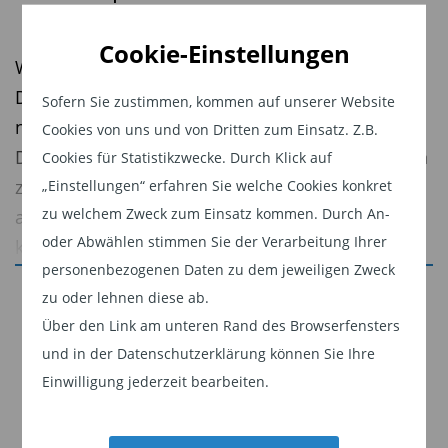
Cookie-Einstellungen
Wie können Unternehmen die Vielzahl an ESG-
Daten effizient für Investitionsentscheidungen
Sofern Sie zustimmen, kommen auf unserer Website
nutzen und Investoren mit den generierten ESG-
Cookies von uns und von Dritten zum Einsatz. Z.B.
Daten aus Standards und Berichtsanforderungen
Cookies für Statistikzwecke. Durch Klick auf
zielgerichtet ausstatten? Sowohl Unternehmen
„Einstellungen“ erfahren Sie welche Cookies konkret
zu welchem Zweck zum Einsatz kommen. Durch An-
als auch Investoren stehen vor der Aufgabe, ein
oder Abwählen stimmen Sie der Verarbeitung Ihrer
komplexes Daten-Puzzle zu lösen.
personenbezogenen Daten zu dem jeweiligen Zweck
In der aktuellen Ausgabe der Publikationsserie
Jetzt weiterlesen
zu oder lehnen diese ab.
ESG:update Wer löst das ESG-Daten-Puzzle?
Über den Link am unteren Rand des Browserfensters
Dieser Inhalt ist für professionelle Anleger
haben Daniel Sailer, Arne Schütz und Agata Anna
und in der Datenschutzerklärung können Sie Ihre
bestimmt. Mit Klick auf "Weiter" bestätigen
Balandynowicz aus dem Metzler Asset
Einwilligung jederzeit bearbeiten.
Sie, dass Sie ein professioneller Anleger sind
Management die entsprechenden Aspekte
und stimmen unserer
Datenschutzerklärung
analysiert.