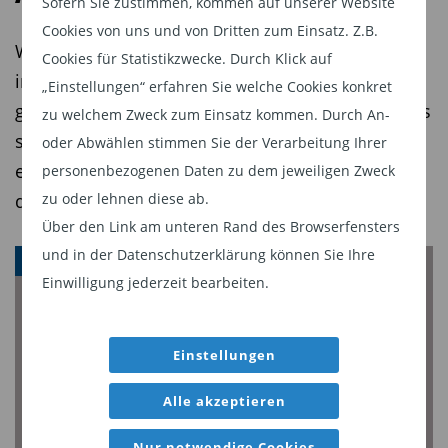
Sofern Sie zustimmen, kommen auf unserer Website
der Gewinnhebel, wenn der Preis steigt.
Cookies von uns und von Dritten zum Einsatz. Z.B.
Wellington Management erweitert sein Angebot
Cookies für Statistikzwecke. Durch Klick auf
Ein Beispiel macht das deutlich:
im Bereich Liquid Alternatives um einen neuen
„Einstellungen“ erfahren Sie welche Cookies konkret
Ein Produzent mit AISC von 20 US-Dollar pro
globalen Absolute-Return-Aktienfonds. Der Fonds
zu welchem Zweck zum Einsatz kommen. Durch An-
Unze erzielt bei einem Silberpreis von 50 US-
soll Renditen oberhalb des Geldmarktniveaus
oder Abwählen stimmen Sie der Verarbeitung Ihrer
Dollar pro Unze eine Marge von 30 US-Dollar.
erzielen – bei möglichst geringer Korrelation zu
personenbezogenen Daten zu dem jeweiligen Zweck
Steigt der Silberpreis um 20 Prozent
auf 60 US-
zu oder lehnen diese ab.
den Aktien- und Anleihemärkten.
Dollar pro Unze , wächst die Marge um
33
Über den Link am unteren Rand des Browserfensters
Prozent
auf 40 US-Dollar. Ein Produzent mit AISC
und in der Datenschutzerklärung können Sie Ihre
ALTERNATIVE ANLAGEN
von 40 US-Dollar pro Unze hingegen verdient bei
Einwilligung jederzeit bearbeiten.
50 US-Dollar pro Unze zunächst nur zehn US-
Dollar – doch bei 60 US-Dollar pro Unze springt
Einstellungen
der Gewinn auf 20 US-Dollar, also plus
100
Prozent
.
Alle akzeptieren
Das erklärt, warum
„High-Cost-Produzenten“
in
Nur notwendige Cookies