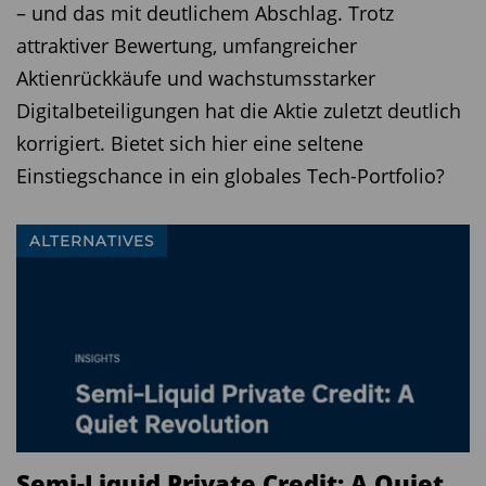
Nebensächlichkeit – sie entscheiden in kritischen
– und das mit deutlichem Abschlag. Trotz
Marktphasen über Vertrauen und Kapitalzugang.
attraktiver Bewertung, umfangreicher
Aktienrückkäufe und wachstumsstarker
Fonds und ETFs – Hebel ohne Einzeltitelrisiko
Digitalbeteiligungen hat die Aktie zuletzt deutlich
korrigiert. Bietet sich hier eine seltene
Nicht jeder Anleger möchte sich durch
Einstiegschance in ein globales Tech-Portfolio?
Quartalsberichte, Reservenschätzungen und
Explorationsrisiken kämpfen. Für sie bieten
Fonds und ETFs
einen bequemen Zugang.
ALTERNATIVES
Der
Global X Silver Miners ETF (SIL)
bildet
bspw. ein breites Spektrum an Silberproduzenten
ab. Der SILJ konzentriert sich auf Junior-Minen.
Wer aktiv gemanagten Zugang bevorzugt, findet
Alternativen wie den
Stabilitas Silber &
Weißmetalle Fonds
oder den
Bakersteel
Semi-Liquid Private Credit: A Quiet