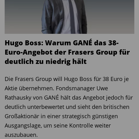
Die sogenannte
Jurisdiction
ist dabei oft der
entscheidende Risikofaktor. Es ist ein
Unterschied, ob eine Mine bspw. in Mexiko oder
Kanada liegt. In Mexiko – dem größten
Hugo Boss: Warum GANÉ das 38-
Silberproduzenten der Welt – sind
neue
Euro-Angebot der Frasers Group für
Tagebauminen („Open Pit“) in mehreren
deutlich zu niedrig hält
Regionen seit 2022 de facto untersagt
.
Genehmigungen werden kaum mehr erteilt,
Die Frasers Group will Hugo Boss für 38 Euro je
Umweltauflagen und lokale Widerstände
Aktie übernehmen. Fondsmanager Uwe
bremsen Projekte. In Chile und Peru führen
Rathausky von GANÉ hält das Angebot jedoch für
Wasserknappheit, Sozialkonflikte und
deutlich unterbewertet und sieht den britischen
wechselnde Regierungen regelmäßig zu
Großaktionär in einer strategisch günstigen
Verzögerungen
Ausgangslage, um seine Kontrolle weiter
auszubauen.
Ein warnendes Beispiel liefert die Geschichte von