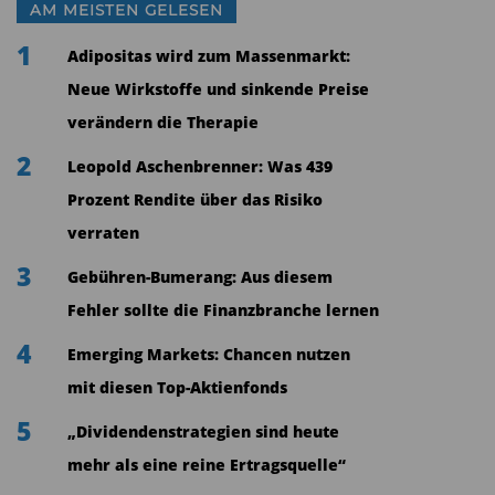
AM MEISTEN GELESEN
stabiler, aber weniger auf den Silberpreis
1
gehebelt.
Adipositas wird zum Massenmarkt:
Neue Wirkstoffe und sinkende Preise
Am anderen Ende der Skala stehen die
verändern die Therapie
Developer
und
Explorer
. Unternehmen wie MAG
2
Silver(jetzt im Besitz von Pan American) oder Aya
Leopold Aschenbrenner: Was 439
Gold & Silver befinden sich in der Ausbauphase
Prozent Rendite über das Risiko
oder erschließen neue Projekte. Sie produzieren
verraten
(noch) wenig, aber ihr Wert steigt
3
Gebühren-Bumerang: Aus diesem
überproportional, wenn ihre Vorkommen mit
Fehler sollte die Finanzbranche lernen
höheren Preisen bewertet werden. Explorer sind
4
Emerging Markets: Chancen nutzen
im Grunde „Optionen auf die Zukunft“. Sie bieten
mit diesen Top-Aktienfonds
das größte Potenzial, aber auch das höchste
5
Risiko.
„Dividendenstrategien sind heute
mehr als eine reine Ertragsquelle“
Diese vier Gruppen bilden zusammen das